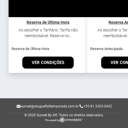
Reserva de Última Hora
Reserva A
Ao escolher o Tarifário: Tarifa não
Ao escolher o Tari
reembolsável. Reserve no...
reembolsável. 
Reserva de Última Hora
Reserva Antecipada
VER CONDIÇÕES
VER CO
sunset@alugueflattemporada.com.br
+55 81 3203-3432
© 2026 Sunset By Aft.
Todos os direitos reservados.
Powered by