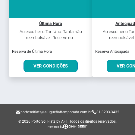
Última Hora
Antecipad
Ao escolher o Tarifário: Tarifa não
Ao escolher o Tari
reembolsável. Reserve no...
reembolsável. 
Reserva de Última Hora
Reserva Antecipada
VER CONDIÇÕES
VER CO
portosolflats@alugueflattemporada.com.br
81 3203-3432
© 2026 Porto Sol Flats by AFT.
Todos os direitos reservados.
Powered by