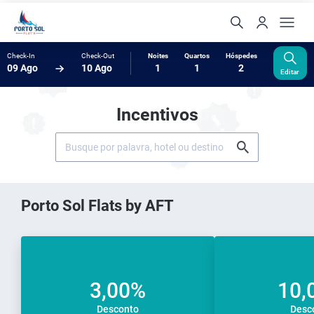
Check-In
Check-Out
Noites
Quartos
Hóspedes
09 Ago
10 Ago
1
1
2
Editar
Incentivos
Porto Sol Flats by AFT
3,00%
10,
Desconto
Desc