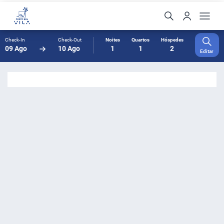
Check-In
Check-Out
Noites
Quartos
Hóspedes
09 Ago
10 Ago
1
1
2
Editar