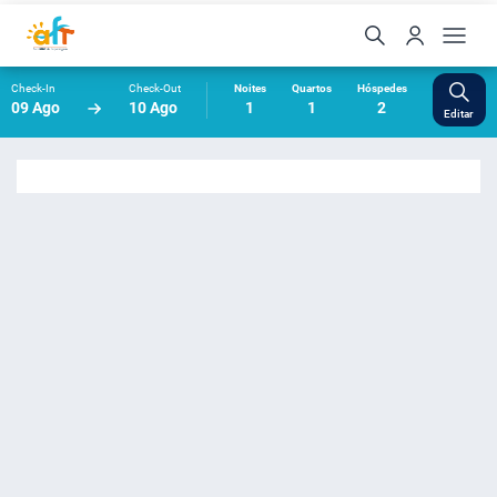
Check-In
Check-Out
Noites
Quartos
Hóspedes
09 Ago
10 Ago
1
1
2
Editar