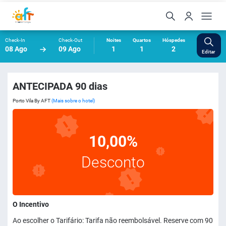
Check-In
Check-Out
Noites
Quartos
Hóspedes
08 Ago
09 Ago
1
1
2
Editar
ANTECIPADA 90 dias
Porto Vila By AFT
(Mais sobre o hotel)
10,00%
Desconto
O Incentivo
Ao escolher o Tarifário: Tarifa não reembolsável. Reserve com 90