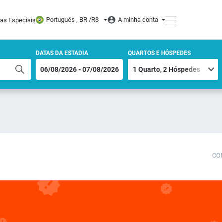
Português , BR /
R$
A minha conta
tas Especiais
DATAS DA ESTADIA
QUARTOS E HÓSPEDES
CO