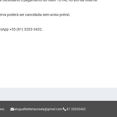
necessário o pagamento do valor TOTAL no ato da reserva.
erva poderá ser cancelada sem aviso prévio.
sApp +55 (81) 3203-3432.
dos.
alugueflattemporada@gmail.com
81 32033432