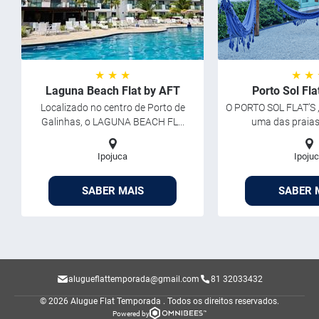
★ ★ ★
★ ★
Laguna Beach Flat by AFT
Porto Sol Fl
Localizado no centro de Porto de
O PORTO SOL FLAT’S ,
Galinhas, o LAGUNA BEACH FL...
uma das praias 
Ipojuca
Ipoju
SABER MAIS
SABER 
alugueflattemporada@gmail.com
81 32033432
© 2026 Alugue Flat Temporada .
Todos os direitos reservados.
Powered by