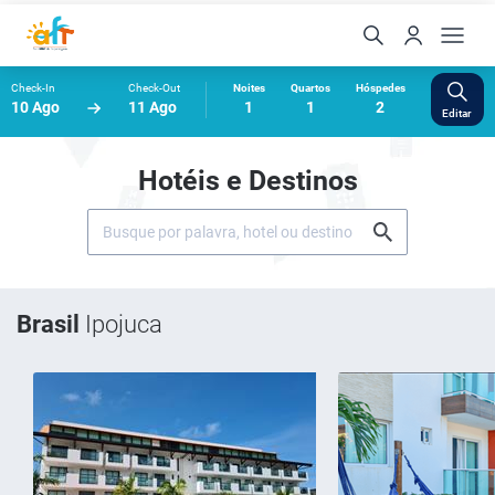
Check-In
Check-Out
Noites
Quartos
Hóspedes
10 Ago
11 Ago
1
1
2
Editar
Hotéis e Destinos
Brasil
Ipojuca