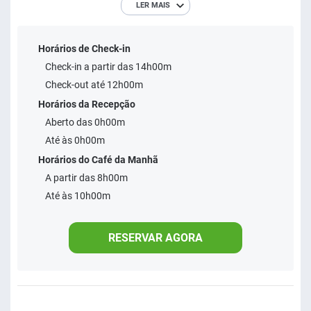
LER MAIS
equipada e banheiro privativo com chuveiro, e varanda com
vista do jardim. A propriedade também possui uma
Horários de Check-in
academia. Além disso, você pode relaxar no lounge
Check-in a partir das 14h00m
compartilhado.. O LAGUNA BEACH FLAT BY AFT fica a 3,8
Check-out até 12h00m
km da praia de Maracaípe e a 1,9 km do Projeto
Horários da Recepção
Hippocampus. Já o Aeroporto Internacional do
Aberto das 0h00m
Recife/Guararapes - Gilberto Freyre está situado a 53 km
Até às 0h00m
da propriedade.
Horários do Café da Manhã
A partir das 8h00m
Até às 10h00m
RESERVAR AGORA