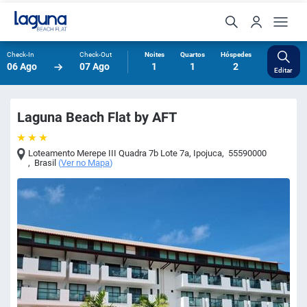
Check-In
Check-Out
Noites
Quartos
Hóspedes
06 Ago
07 Ago
1
1
2
Editar
Laguna Beach Flat by AFT
Loteamento Merepe III Quadra 7b Lote 7a
,
Ipojuca
,
55590000
,
Brasil
(
Ver no Mapa
)