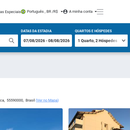
Português , BR /
R$
A minha conta
tas Especiais
DATAS DA ESTADIA
QUARTOS E HÓSPEDES
uca
,
55590000
,
Brasil
(
Ver no Mapa
)