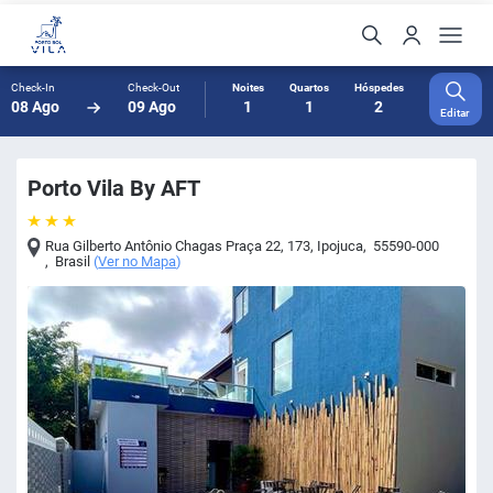
Check-In
Check-Out
Noites
Quartos
Hóspedes
08 Ago
09 Ago
1
1
2
Editar
Porto Vila By AFT
Rua Gilberto Antônio Chagas Praça 22, 173
,
Ipojuca
,
55590-000
,
Brasil
(
Ver no Mapa
)