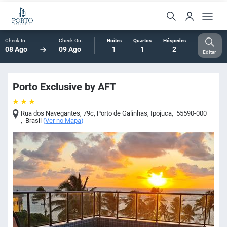
Check-In
Check-Out
Noites
Quartos
Hóspedes
08 Ago
09 Ago
1
1
2
Editar
Porto Exclusive by AFT
Rua dos Navegantes, 79c, Porto de Galinhas
,
Ipojuca
,
55590-000
,
Brasil
(
Ver no Mapa
)