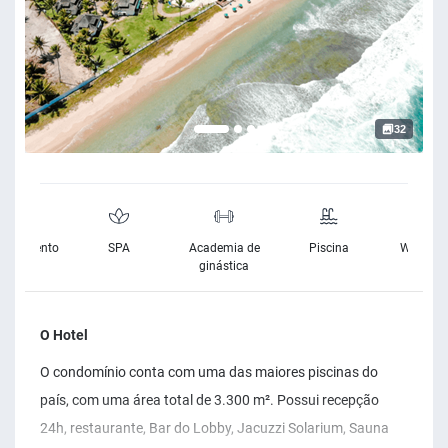
32
cionamento
SPA
Academia de
Piscina
Wifi Grat
ratuito
ginástica
O Hotel
O condomínio conta com uma das maiores piscinas do
país, com uma área total de 3.300 m². Possui recepção
24h, restaurante, Bar do Lobby, Jacuzzi Solarium, Sauna