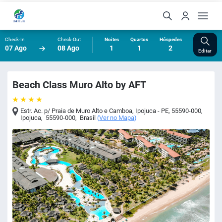
Check-In
Check-Out
Noites
Quartos
Hóspedes
07 Ago
08 Ago
1
1
2
Editar
Beach Class Muro Alto by AFT
Estr. Ac. p/ Praia de Muro Alto e Camboa, Ipojuca - PE, 55590-000
,
Ipojuca
,
55590-000
,
Brasil
(
Ver no Mapa
)