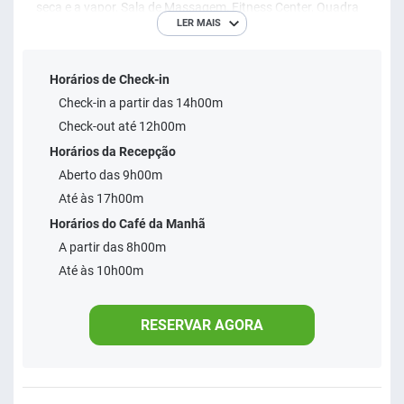
seca e a vapor, Sala de Massagem, Fitness Center, Quadra
LER MAIS
de Volei com Areia, Salão de Jogos, Teens Club, Kids Club,
Equipe de Recreação, Atelier para Trabalhos Manuais, Spa,
Horários de Check-in
Salão de Beleza, Academia, Estacionamento Gratuito,
Check-in a partir das 14h00m
Heliporto, Loja de Conveniência, Wi-fii Gratis.
Check-out até 12h00m
Horários da Recepção
Aberto das 9h00m
Até às 17h00m
Horários do Café da Manhã
A partir das 8h00m
Até às 10h00m
RESERVAR AGORA