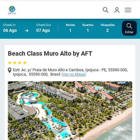
Check-In
Check-Out
Noites
Quartos
Hóspedes
06 Ago
07 Ago
1
1
2
Editar
Beach Class Muro Alto by AFT
Estr. Ac. p/ Praia de Muro Alto e Camboa, Ipojuca - PE, 55590-000
,
Ipojuca
,
55590-000
,
Brasil
(
Ver no Mapa
)