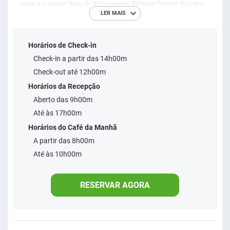
seca e a vapor, Sala de Massagem, Fitness Center, Quadra
LER MAIS
de Volei com Areia, Salão de Jogos, Teens Club, Kids Club,
Equipe de Recreação, Atelier para Trabalhos Manuais, Spa,
Horários de Check-in
Salão de Beleza, Academia, Estacionamento Gratuito,
Check-in a partir das 14h00m
Heliporto, Loja de Conveniência, Wi-fii Gratis.
Check-out até 12h00m
Horários da Recepção
Aberto das 9h00m
Até às 17h00m
Horários do Café da Manhã
A partir das 8h00m
Até às 10h00m
RESERVAR AGORA