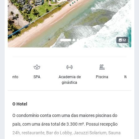
32
cionamento
SPA
Academia de
Piscina
Wifi Grat
ratuito
ginástica
O Hotel
O condomínio conta com uma das maiores piscinas do
país, com uma área total de 3.300 m². Possui recepção
24h, restaurante, Bar do Lobby, Jacuzzi Solarium, Sauna