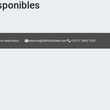
sponibles
hos reservados.
reservas@latitudhoteles.com
+55 21 3900 7020