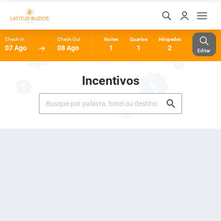
Check-In
Check-Out
Noites
Quartos
Hóspedes
07 Ago
08 Ago
1
1
2
Editar
Incentivos