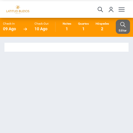
Check-In
Check-Out
Noites
Quartos
Hóspedes
09 Ago
10 Ago
1
1
2
Editar