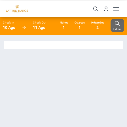
Check-In
Check-Out
Noites
Quartos
Hóspedes
10 Ago
11 Ago
1
1
2
Editar