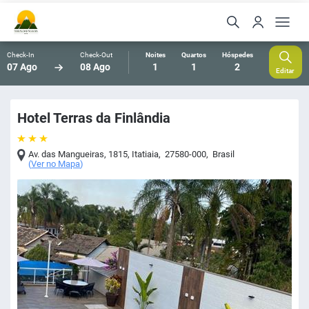
Check-In
Check-Out
Noites
Quartos
Hóspedes
07 Ago
08 Ago
1
1
2
Editar
Hotel Terras da Finlândia
Av. das Mangueiras, 1815
,
Itatiaia
,
27580-000
,
Brasil
(
Ver no Mapa
)