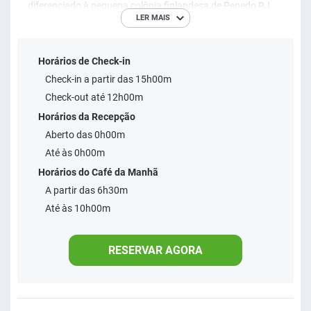
diferenciado à pequena colônia finlandesa de Penedo RJ.
LER MAIS
Situado a apenas 100 m do centro de Penedo e localizado
no 2º andar do shopping center Terras da Finlândia.
Horários de Check-in
Check-in a partir das 15h00m
Este hotel oferece piscina ao ar livre, sauna, academia e
Check-out até 12h00m
buffet de café da manhã. Os quartos dispõem de ar-
Horários da Recepção
condicionado, varanda e WiFi gratuito. Os quartos
Aberto das 0h00m
modernos e aconchegantes do Terras da Finlândia
Até às 0h00m
oferecem TV a cabo, telefone e frigobar. O banheiro
Horários do Café da Manhã
privativo conta com banheira de hidromassagem.
A partir das 6h30m
Até às 10h00m
RESERVAR AGORA