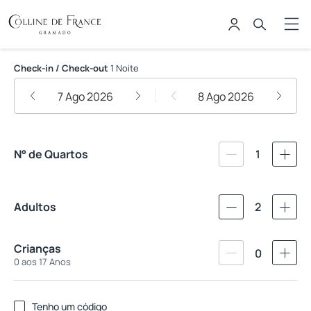
Hotel Colline de France
Check-in / Check-out
1 Noite
7 Ago 2026
8 Ago 2026
N° de Quartos
1
Adultos
2
Crianças
0
0 aos 17 Anos
Tenho um código