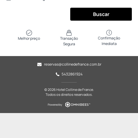
Buscar
Confirmação
Melhor preço
Transação
Imediata
Segura
reservas@collinedefrance.com.br
5432861924
© 2026 Hotel Colline de France.
Todos os direitos reservados.
Powered by