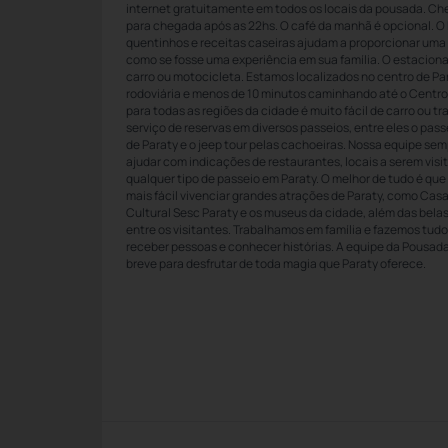
internet gratuitamente em todos os locais da pousada. Che
para chegada após as 22hs. O café da manhã é opcional. O 
quentinhos e receitas caseiras ajudam a proporcionar uma 
como se fosse uma experiência em sua família. O estaciona
carro ou motocicleta. Estamos localizados no centro de Pa
rodoviária e menos de 10 minutos caminhando até o Centro
para todas as regiões da cidade é muito fácil de carro ou 
serviço de reservas em diversos passeios, entre eles o pass
de Paraty e o jeep tour pelas cachoeiras. Nossa equipe sem
ajudar com indicações de restaurantes, locais a serem vis
qualquer tipo de passeio em Paraty. O melhor de tudo é que
mais fácil vivenciar grandes atrações de Paraty, como Casa
Cultural Sesc Paraty e os museus da cidade, além das belas
entre os visitantes. Trabalhamos em família e fazemos tud
receber pessoas e conhecer histórias. A equipe da Pousada
breve para desfrutar de toda magia que Paraty oferece.