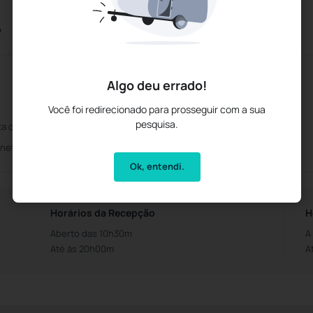
o
Aceita pets
Algo deu errado!
Você foi redirecionado para prosseguir com a sua
pesquisa.
ta os principais cartões de crédito
Recepção 24 horas
rnet sem fio
Wifi Gratuito
Ok, entendi.
Horários da Recepção
H
Aberto das 10h30m
A
Até às 20h00m
A