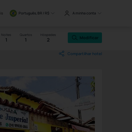
is
Português, BR / 
R$
A minha conta
Noites
Quartos
Hóspedes
Modificar
1
1
2
Compartilhar hotel