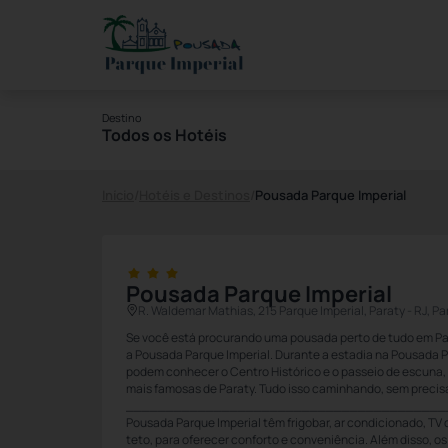
Destino
Todos os Hotéis
Início
/
Hotéis e Destinos
/
Pousada Parque Imperial
Pousada Parque Imperial
R. Waldemar Mathias, 215 Parque Imperial, Paraty - RJ, P
Se você está procurando uma pousada perto de tudo em Pa
a Pousada Parque Imperial. Durante a estadia na Pousada Pa
podem conhecer o Centro Histórico e o passeio de escuna,
mais famosas de Paraty. Tudo isso caminhando, sem precisa
___________________________________________
Pousada Parque Imperial têm frigobar, ar condicionado, TV d
teto, para oferecer conforto e conveniência. Além disso, 