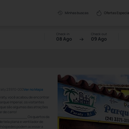
Ofertas Especia
Minhas buscas
Check-in
Check-out
08 Ago
09 Ago
araty 23970-000
Ver no Mapa
raty, você acabou de encontrar
rque Imperial, os visitantes
 que são algumas das atrações
r de carro!
_________ Os quartos da
e tela plana e ventilador de
os hóspedes podem acessar a