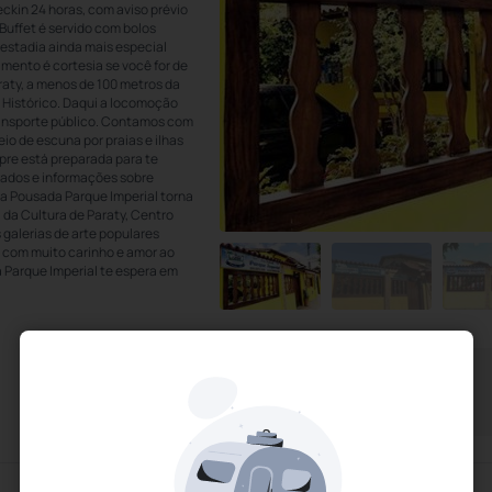
ckin 24 horas, com aviso prévio
Buffet é servido com bolos
estadia ainda mais especial
mento é cortesia se você for de
raty, a menos de 100 metros da
 Histórico. Daqui a locomoção
transporte público. Contamos com
eio de escuna por praias e ilhas
pre está preparada para te
itados e informações sobre
 a Pousada Parque Imperial torna
 da Cultura de Paraty, Centro
 galerias de arte populares
o com muito carinho e amor ao
 Parque Imperial te espera em