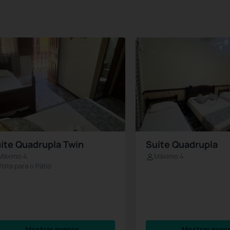
íte Quadrupla Twin
Suíte Quadrupla
Máximo 4
Máximo 4
Vista para o Pátio
Mostrar preços
Mostrar preç