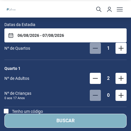
Le Terrace
Datas da Estadia
1
Nº de Quartos
Quarto
1
2
Nº de Adultos
Nº de Crianças
0
0 aos
17
Anos
Tenho um código
BUSCAR