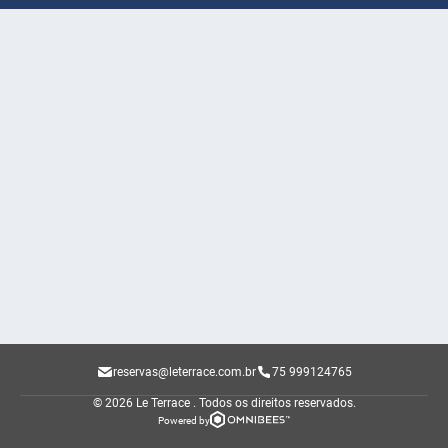
reservas@leterrace.com.br
75 999124765
© 2026 Le Terrace .
Todos os direitos reservados.
Powered by