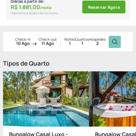
Diárias a partir de:
R$
1.881,
00
Reservar Agora
/noite
Impostos e taxas não inclusos
Check-in
Check-out
Noites
Quartos
Hóspedes
10 Ago
11 Ago
1
1
2
Tipos de Quarto
Bungalow Casal Luxo -
Bungalow Casal