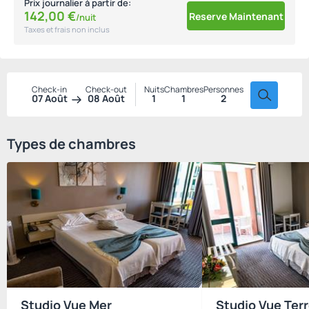
Prix journalier à partir de:
142,
00
€
Reserve Maintenant
/nuit
Taxes et frais non inclus
Check-in
Check-out
Nuits
Chambres
Personnes
07 Août
08 Août
1
1
2
Types de chambres
Studio Vue Mer
Studio Vue Ter