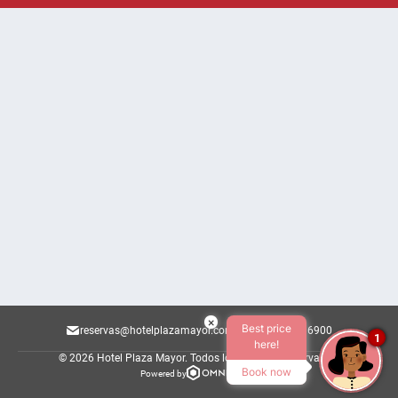
×
Best price
reservas@hotelplazamayor.com.br
011 36296900
1
here!
© 2026 Hotel Plaza Mayor.
Todos los derechos reservados.
Book now
Powered by