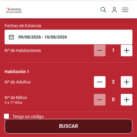
Hotel Plaza Mayor
Fechas de Estancia
1
Nº de Habitaciones
Habitación
1
2
Nº de Adultos
Nº de Niños
0
0 a
17
Años
Tengo un código
BUSCAR