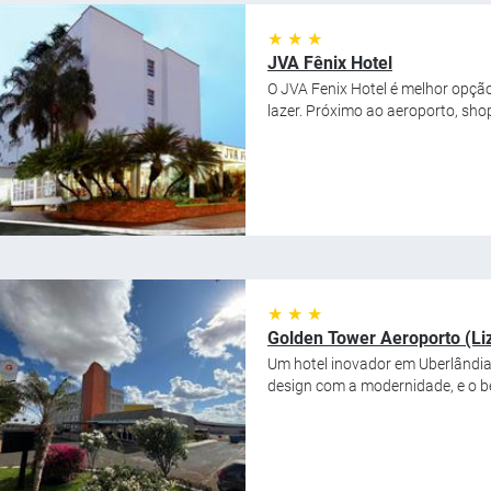
★ ★ ★
JVA Fênix Hotel
O JVA Fenix Hotel é melhor opçã
lazer. Próximo ao aeroporto, shopp
★ ★ ★
Golden Tower Aeroporto (Liz
Um hotel inovador em Uberlândia
design com a modernidade, e o be