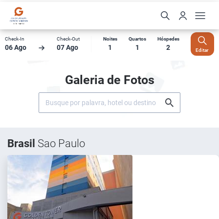
Check-In
Check-Out
Noites
Quartos
Hóspedes
06 Ago
07 Ago
1
1
2
Editar
Galeria de Fotos
Brasil
Sao Paulo