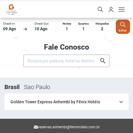
Check-In
Check-Out
Noites
Quartos
Hóspedes
09 Ago
10 Ago
1
1
2
Editar
Fale Conosco
Brasil
Sao Paulo
Golden Tower Express Anhembi by Fênix Hotéis
reservas.anhembi@fenixhoteis.com.br