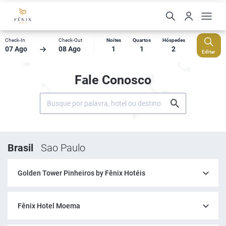
Check-In
Check-Out
Noites
Quartos
Hóspedes
07 Ago
08 Ago
1
1
2
Editar
Fale Conosco
Brasil
Sao Paulo
Golden Tower Pinheiros by Fênix Hotéis
Fênix Hotel Moema