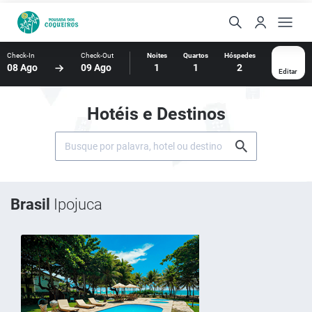
Check-In
Check-Out
Noites
Quartos
Hóspedes
08 Ago
09 Ago
1
1
2
Editar
Hotéis e Destinos
Brasil
Ipojuca