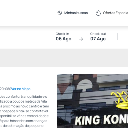
Ofertas Especia
Minhas buscas
Check-in
Check-out
06 Ago
07 Ago
7020-080
Ver no Mapa
es conforto, tranquilidade e o
lizado a poucos metros da Vila
á próximo ao novo centro e tem
 o hóspede sinta-se confortável
isponibiliza várias comodidades:
ebê para hóspedes com crianças
ais de estimação de pequeno