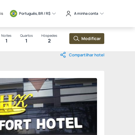
is
Português, BR / 
R$
A minha conta
Noites
Quartos
Hóspedes
Modificar
1
1
2
Compartilhar hotel