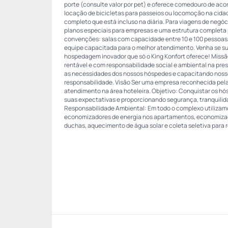
porte (consulte valor por pet) e oferece comedouro de aco
locação de bicicletas para passeios ou locomoção na cida
completo que está incluso na diária. Para viagens de negóc
planos especiais para empresas e uma estrutura completa
convenções: salas com capacidade entre 10 e 100 pessoas,
equipe capacitada para o melhor atendimento. Venha se s
hospedagem inovador que só o King Konfort oferece! Missã
rentável e com responsabilidade social e ambiental na pre
as necessidades dos nossos hóspedes e capacitando nosso
responsabilidade. Visão Ser uma empresa reconhecida pela
atendimento na área hoteleira. Objetivo: Conquistar os h
suas expectativas e proporcionando segurança, tranquilid
Responsabilidade Ambiental: Em todo o complexo utiliza
economizadores de energia nos apartamentos, economizad
duchas, aquecimento de água solar e coleta seletiva para r