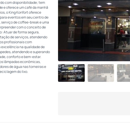
rdo com disponibilidade; tem
de e oferece um café da manhã
ios, o King Konfort oferece
 para eventos em seu centro de
 serviço de coffee-break e uma
urpreender com o conceito de
o: Atuar de forma segura,
stação de serviços, atendendo
s profissionais com
 excelência na qualidade de
óspedes, atendendo e superando
ade, conforto e bem-estar.
mos lâmpadas econômicas,
ores de água nas torneiras e
eciclagem do lixo.