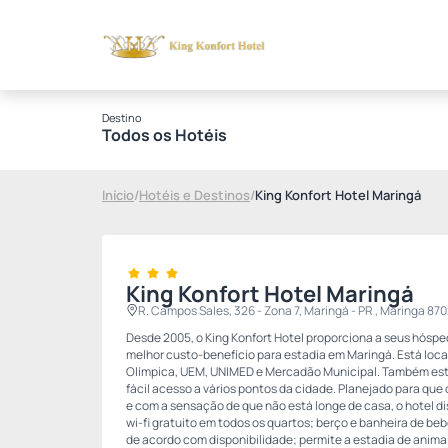
Destino
Todos os Hotéis
Início
/
Hotéis e Destinos
/
King Konfort Hotel Maringá
King Konfort Hotel Maringá
R. Campos Sales, 326 - Zona 7, Maringá - PR , Maringa 8
Desde 2005, o King Konfort Hotel proporciona a seus hósped
melhor custo-benefício para estadia em Maringá. Está loca
Olímpica, UEM, UNIMED e Mercadão Municipal. Também est
fácil acesso a vários pontos da cidade. Planejado para que
e com a sensação de que não está longe de casa, o hotel d
wi-fi gratuito em todos os quartos; berço e banheira de b
de acordo com disponibilidade; permite a estadia de anim