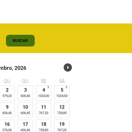
BUSCAR
mbro,
2026
QU
QU
SE
SÁ
3
3
2
3
4
5
579,20
606,40
1024,00
1024,00
9
10
11
12
606,40
606,40
767,20
728,80
16
17
18
19
576,00
606,40
728,80
767,20