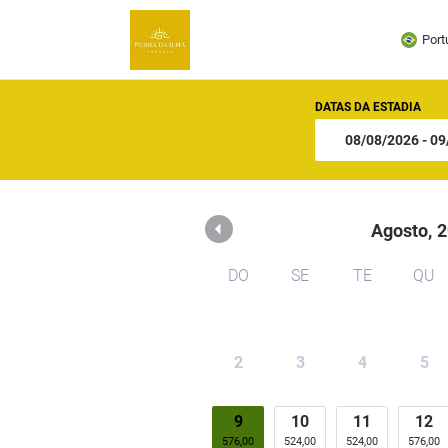
Pousada Pedra da Ilha
Port
DATAS DA ESTADIA
Agosto,
2
DO
SE
TE
QU
2
3
4
5
9
10
11
12
576,00
524,00
524,00
576,00