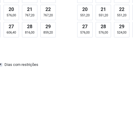
20
21
22
20
21
22
576,00
767,20
767,20
551,20
551,20
551,20
27
28
29
27
28
29
606,40
816,00
859,20
576,00
576,00
524,00
Dias com restrições
x