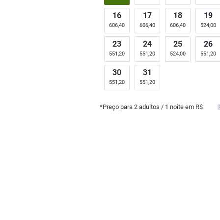
16
17
18
19
606,40
606,40
606,40
524,00
23
24
25
26
551,20
551,20
524,00
551,20
30
31
551,20
551,20
*Preço para
2
adultos
/ 1 noite em R$