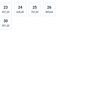
23
24
25
26
551,20
606,40
767,20
805,60
30
551,20