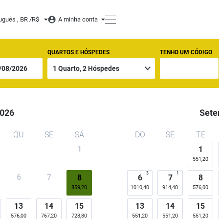
uguês , BR /
R$
A minha conta
QUARTOS E HÓSPEDES
TENHO UM CÓDIGO
026
Sete
QU
SE
SÁ
DO
SE
TE
1
1
551,20
3
1
6
7
8
6
7
8
859,20
1010,40
914,40
576,00
13
14
15
13
14
15
576,00
767,20
728,80
551,20
551,20
551,20