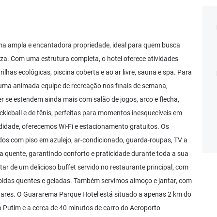
a ampla e encantadora propriedade, ideal para quem busca
eza. Com uma estrutura completa, o hotel oferece atividades
ilhas ecológicas, piscina coberta e ao ar livre, sauna e spa. Para
uma animada equipe de recreação nos finais de semana,
er se estendem ainda mais com salão de jogos, arco e flecha,
ickleball e de tênis, perfeitas para momentos inesquecíveis em
didade, oferecemos Wi-Fi e estacionamento gratuitos. Os
os com piso em azulejo, ar-condicionado, guarda-roupas, TV a
a quente, garantindo conforto e praticidade durante toda a sua
ar de um delicioso buffet servido no restaurante principal, com
bebidas quentes e geladas. Também servimos almoço e jantar, com
dares. O Guararema Parque Hotel está situado a apenas 2 km do
 Putim e a cerca de 40 minutos de carro do Aeroporto