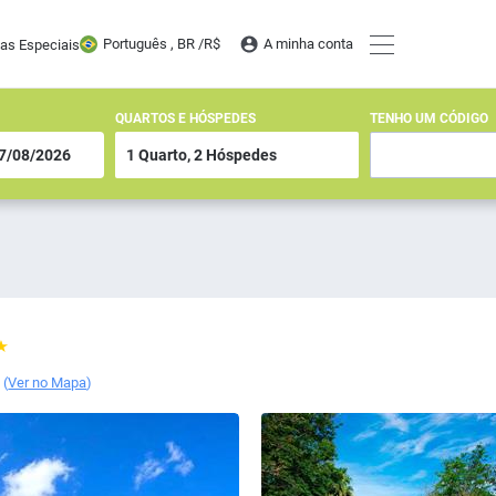
Português , BR /
R$
A minha conta
tas Especiais
QUARTOS E HÓSPEDES
TENHO UM CÓDIGO
l
(
Ver no Mapa
)