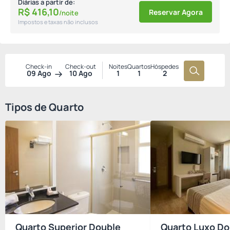
Diárias a partir de:
R$
416,
10
Reservar Agora
/noite
Impostos e taxas não inclusos
Check-in
Check-out
Noites
Quartos
Hóspedes
09 Ago
10 Ago
1
1
2
Tipos de Quarto
Quarto Superior Double
Quarto Luxo Do