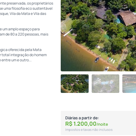
te preservada, os proprietários
e uma filosofia eco sustentável
sque, Vila da Mata e Vila das
de um amplo espaço para
am de 80 a 220 pessoas, mais
ógica oferecida pela Mata
r total integração do homem
entre um e outro...
Diárias a partir de:
R$
1.200,
00
/noite
Impostos e taxas não inclusos