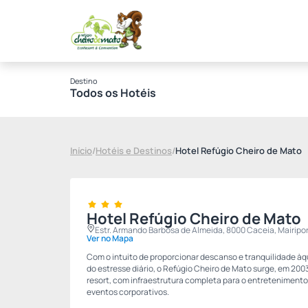
fbq('track', 'PageView');
Destino
Todos os Hotéis
Início
/
Hotéis e Destinos
/
Hotel Refúgio Cheiro de Mato
Hotel Refúgio Cheiro de Mato
Estr. Armando Barbosa de Almeida, 8000 Caceia, Mairipor
Ver no Mapa
Com o intuito de proporcionar descanso e tranquilidade 
do estresse diário, o Refúgio Cheiro de Mato surge, em 20
resort, com infraestrutura completa para o entretenimento
eventos corporativos.