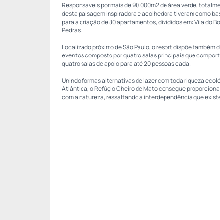
Responsáveis por mais de 90.000m2 de área verde, totalmen
desta paisagem inspiradora e acolhedora tiveram como bas
para a criação de 80 apartamentos, divididos em: Vila do Bo
Pedras.
Localizado próximo de São Paulo, o resort dispõe também 
eventos composto por quatro salas principais que comport
quatro salas de apoio para até 20 pessoas cada.
Unindo formas alternativas de lazer com toda riqueza ecol
Atlântica, o Refúgio Cheiro de Mato consegue proporciona
com a natureza, ressaltando a interdependência que existe 