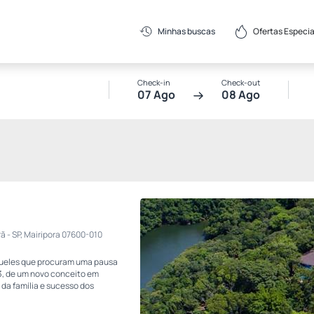
Ofertas Especia
Minhas buscas
Check-in
Check-out
07 Ago
08 Ago
ã - SP, Mairipora 07600-010
àqueles que procuram uma pausa
03, de um novo conceito em
 da família e sucesso dos