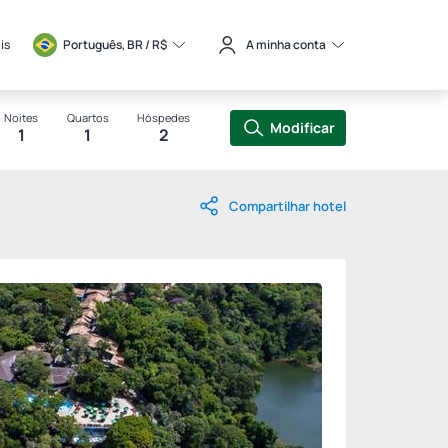
is
Português, BR / 
R$
A minha conta
Noites
Quartos
Hóspedes
Modificar
1
1
2
Compartilhar hotel