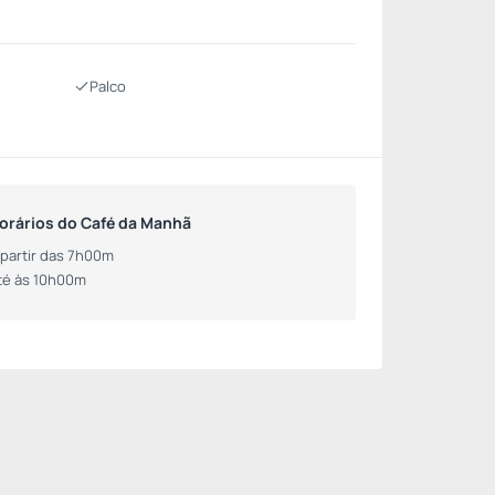
Palco
orários do Café da Manhã
 partir das 7h00m
té às 10h00m