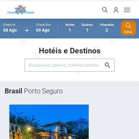
Check-In
Check-Out
Noites
Quartos
Hóspedes
08 Ago
09 Ago
1
1
2
Editar
Hotéis e Destinos
Brasil
Porto Seguro