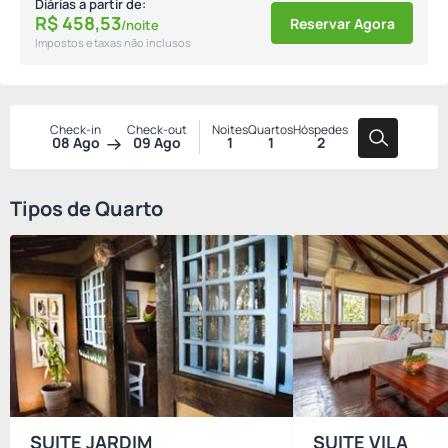
Diárias a partir de:
R$
458,
53
Reservar Agora
/noite
Impostos e taxas não inclusos
Check-in
Check-out
Noites
Quartos
Hóspedes
08 Ago
09 Ago
1
1
2
Tipos de Quarto
SUITE JARDIM
SUITE VILA