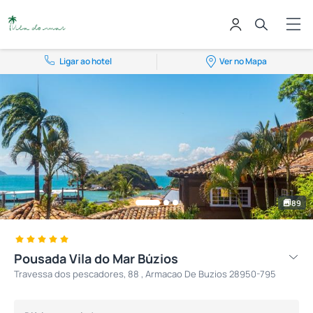
Ligar ao hotel
Ver no Mapa
89
Pousada Vila do Mar Búzios
Travessa dos pescadores, 88 , Armacao De Buzios 28950-795