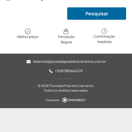
Pesquisar
Confirmação
Melhor preço
Transação
Imediata
Segura
reservas@pousadapraiadoscarneiros.com.br
+5581989464076
© 2026 Pousada Praia dos Carneiros.
Todos os direitos reservados.
Powered by