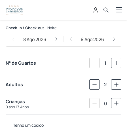
Pousada Praia dos Carneiros
Check-in / Check-out
1 Noite
8 Ago 2026
9 Ago 2026
N° de Quartos
1
Adultos
2
Crianças
0
0 aos 17 Anos
Tenho um código