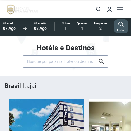
Check-In
Check-Out
Noites
Quartos
Hóspedes
07 Ago
08 Ago
1
1
2
Editar
Hotéis e Destinos
Brasil
Itajai