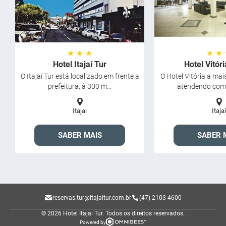
★ ★ ★
★ ★
Hotel Itajaí Tur
Hotel Vitória
O Itajaí Tur está localizado em frente a
O Hotel Vitória a ma
prefeitura, à 300 m...
atendendo com 
Itajai
Itajai
SABER MAIS
SABER 
reservas.tur@itajaitur.com.br
(47) 2103-4600
© 2026 Hotel Itajai Tur.
Todos os direitos reservados.
Powered by