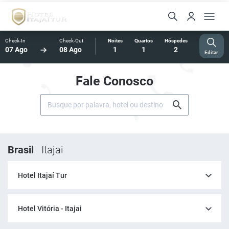
Check-In
Check-Out
Noites
Quartos
Hóspedes
07 Ago
08 Ago
1
1
2
Editar
Fale Conosco
Brasil
Itajai
Hotel Itajaí Tur
Hotel Vitória - Itajai