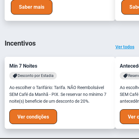
Saber mais
Sab
Incentivos
Ver todos
Mín 7 Noites
Antecedê
Desconto por Estadia
Reser
Ao escolher o Tarifário: Tarifa. NÃO Reembolsável
Ao escolher o Ta
SEM Café da Manhã - PIX. Se reservar no mínimo 7
SEM Café 
noite(s) beneficie de um desconto de 20%.
antecedên
Ver condições
Ver 