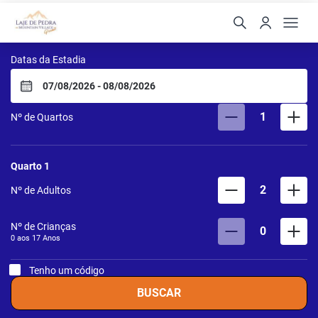
Laje de Pedra Mountain V
Datas da Estadia
1
Nº de Quartos
Quarto
1
2
Nº de Adultos
Nº de Crianças
0
0 aos
17
Anos
Tenho um código
BUSCAR