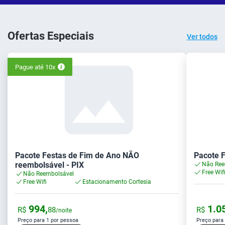
Ofertas Especiais
Ver todos
Pague até 10x
Pacote Festas de Fim de Ano NÃO
Pacote F
reembolsável - PIX
Não Ree
Free Wif
Não Reembolsável
Free Wifi
Estacionamento Cortesia
994,
1.05
R$
88
R$
/noite
Preço para 1 por pessoa
Preço para