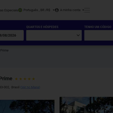
Português , BR /
R$
A minha conta
tas Especiais
QUARTOS E HÓSPEDES
TENHO UM CÓDIGO
 Prime
 Prime
83-002
,
Brasil
(
Ver no Mapa
)