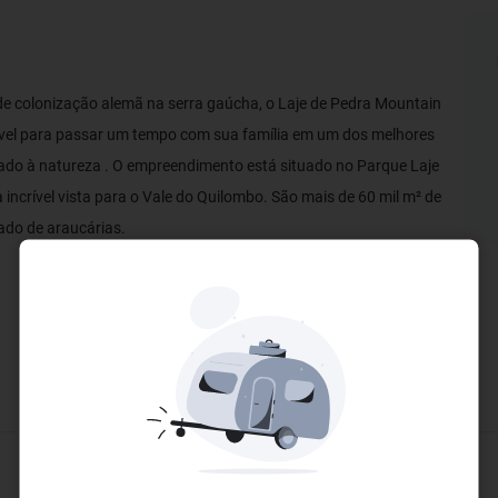
e colonização alemã na serra gaúcha, o Laje de Pedra Mountain
ável para passar um tempo com sua família em um dos melhores
egrado à natureza . O empreendimento está situado no Parque Laje
 incrível vista para o Vale do Quilombo. São mais de 60 mil m² de
ado de araucárias.
Bem-estar e Esportes