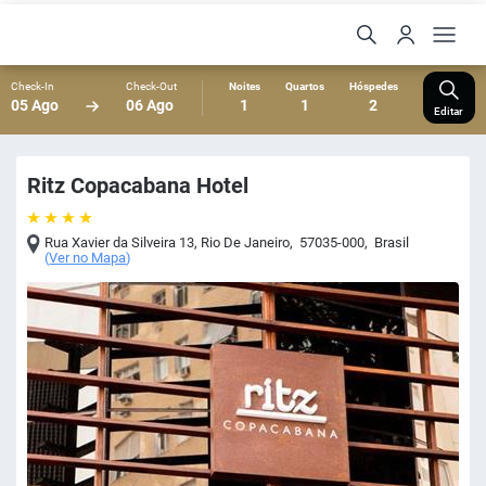
Check-In
Check-Out
Noites
Quartos
Hóspedes
05 Ago
06 Ago
1
1
2
Editar
Ritz Copacabana Hotel
Rua Xavier da Silveira 13
,
Rio De Janeiro
,
57035-000
,
Brasil
(
Ver no Mapa
)