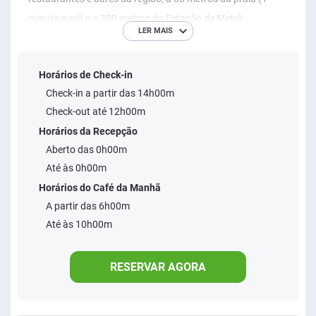
minuto a pé) e a 350 metros da Estação de Metrô
LER MAIS
Cantagalo (3 minutos a pé). O Hotel possui apartamentos
confortáveis, restaurante, bar e piscina no rooftop com
Horários de Check-in
vista panorâmica sobre a praia de Copacabana, onde é
Check-in a partir das 14h00m
possível assistir ao pôr do sol. Prezados clientes e
Check-out até 12h00m
parceiros, Informamos que nossa piscina passará por
Horários da Recepção
reformas no período de 21 a 23 de Outubro de 2024 e ficará
Aberto das 0h00m
inoperante para uso. Pedimos desculpas pelo transtorno.
Até às 0h00m
Horários do Café da Manhã
A partir das 6h00m
Até às 10h00m
RESERVAR AGORA