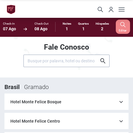
Check-In
Check-Out
Noites
Quartos
Hóspedes
07 Ago
08 Ago
1
1
2
Editar
Fale Conosco
Brasil
Gramado
Hotel Monte Felice Bosque
Hotel Monte Felice Centro