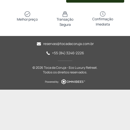
Confirmação
Melhor preço
Transação
Imediata
Segura
reservas@tocadacoruja.com.br
+55 (84) 3246-2226
© 2026 Toca da Coruja - Eco Luxury Retreat.
Todos os direitos reservados.
Powered by