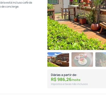
ária está incluso café da
ço de concierge.
Diárias a partir de:
R$
986,
26
/noite
Impostos e taxas não inclusos