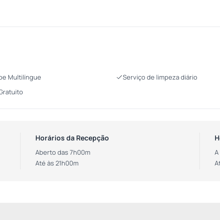
pe Multilíngue
Serviço de limpeza diário
 Gratuito
Horários da Recepção
H
Aberto das 7h00m
A
Até às 21h00m
A