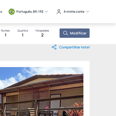
as
Português, BR / 
R$
A minha conta
Noites
Quartos
Hóspedes
Modificar
1
1
2
Compartilhar hotel