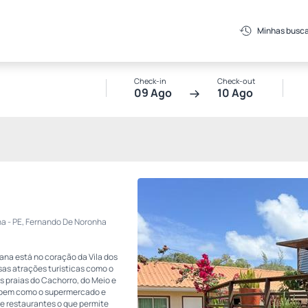
Minhas busc
Check-in
Check-out
09 Ago
10 Ago
ha - PE, Fernando De Noronha
na está no coração da Vila dos
sas atrações turísticas como o
as praias do Cachorro, do Meio e
, bem como o supermercado e
 e restaurantes o que permite