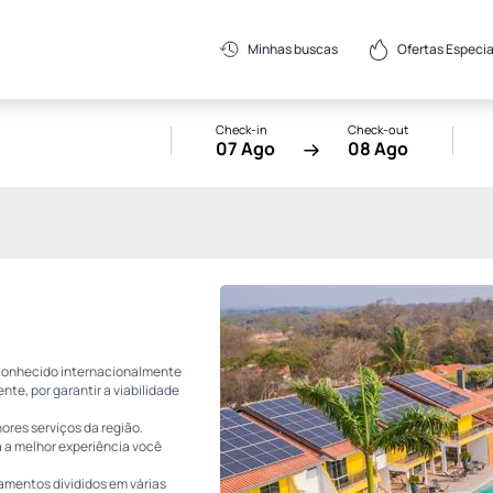
Ofertas Especia
Minhas buscas
Check-in
Check-out
07 Ago
08 Ago
, conhecido internacionalmente
te, por garantir a viabilidade
hores serviços da região.
 a melhor experiência você
amentos divididos em várias