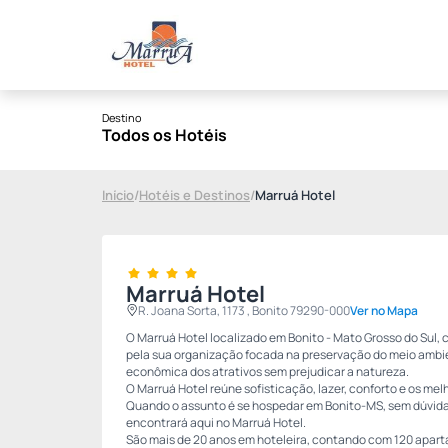
Destino
Todos os Hotéis
Início
/
Hotéis e Destinos
/
Marruá Hotel
Marruá Hotel
R. Joana Sorta, 1173 , Bonito 79290-000
Ver no Mapa
O Marruá Hotel localizado em Bonito - Mato Grosso do Sul
pela sua organização focada na preservação do meio ambien
econômica dos atrativos sem prejudicar a natureza.
O Marruá Hotel reúne sofisticação, lazer, conforto e os mel
Quando o assunto é se hospedar em Bonito-MS, sem dúvida
encontrará aqui no Marruá Hotel.
São mais de 20 anos em hoteleira, contando com 120 apart