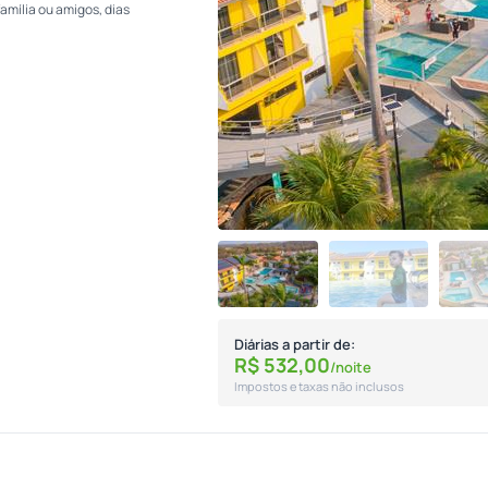
amília ou amigos, dias
Diárias a partir de:
R$
532,
00
/noite
Impostos e taxas não inclusos