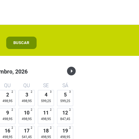
BUSCAR
mbro,
2026
QU
QU
SE
SÁ
2
2
3
3
2
3
4
5
498,95
498,95
599,25
599,25
2
2
2
2
9
10
11
12
498,95
498,95
498,95
847,45
2
2
2
2
16
17
18
19
498,95
541,45
498,95
498,95