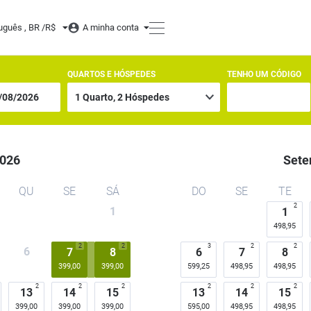
 Porto de Galinhas
uguês , BR /
R$
A minha conta
QUARTOS E HÓSPEDES
TENHO UM CÓDIGO
026
Sete
QU
SE
SÁ
DO
SE
TE
2
1
1
498,95
2
2
3
2
2
6
7
8
6
7
8
399,00
399,00
599,25
498,95
498,95
2
2
2
2
2
2
13
14
15
13
14
15
399,00
399,00
399,00
595,00
498,95
498,95