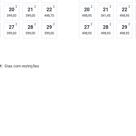
2
2
2
2
2
2
20
21
22
20
21
22
399,00
399,00
448,70
498,95
541,45
498,95
2
2
2
2
2
2
27
28
29
27
28
29
399,00
399,00
399,00
498,95
498,95
498,95
Dias com restrições
x