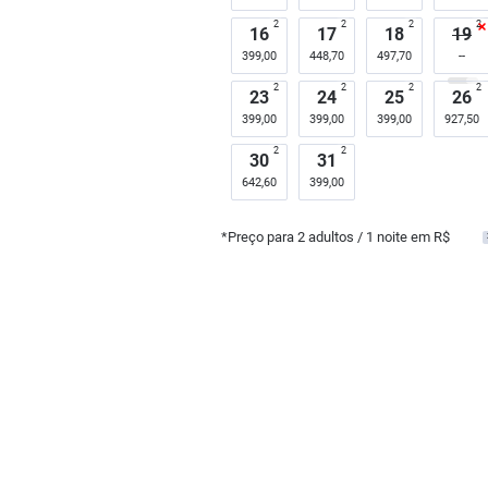
2
2
2
2
16
17
18
19
399,00
448,70
497,70
2
2
2
2
23
24
25
26
399,00
399,00
399,00
927,50
2
2
30
31
642,60
399,00
*Preço para
2
adultos
/ 1 noite em R$