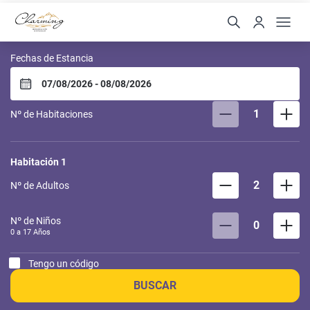
Charming Residences & S
Fechas de Estancia
1
Nº de Habitaciones
Habitación
1
2
Nº de Adultos
Nº de Niños
0
0 a
17
Años
Tengo un código
BUSCAR