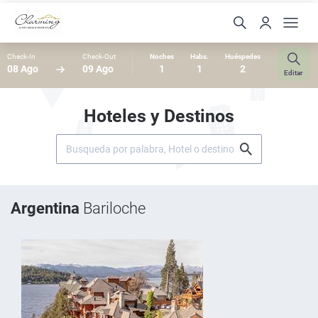
Check-In
Check-Out
Noches
Habs.
Huéspedes
08 Ago
09 Ago
1
1
2
Editar
Hoteles y Destinos
Argentina
Bariloche